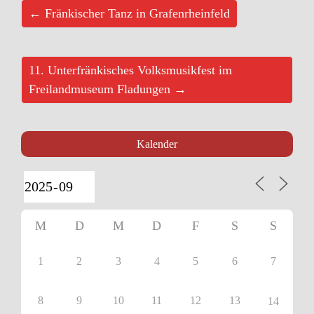
← Fränkischer Tanz in Grafenrheinfeld
11. Unterfränkisches Volksmusikfest im
Freilandmuseum Fladungen →
Kalender
M
D
M
D
F
S
S
1
2
3
4
5
6
7
8
9
10
11
12
13
14