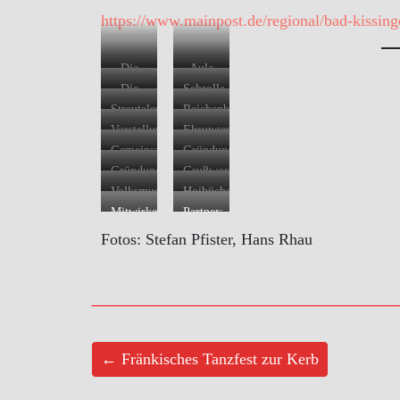
https://www.mainpost.de/regional/bad-kissin
Die
Aula
Aula
des
Die
Schrolla
füllt
alten
gefülte
Musikanten
Streutaler
Reichenbacher
sich
Gymnasiums
Aula
Musikanten
Tanzgruppe
Vorstellung
Ehrungen
langsam
von
der
Gemeinsames
Gründung:
mit
vorne…
Chonik
Singen
Anton
Gründung
Grußworte:
Gästen
durch
mit
Böhm,
– 2
Eva
Volksmusik
Hoibüche
Reinhard
Franz
Eberhard
Maria
HEUTE:
Muisig
Mitwirkende:
Partner:
Hüßner
Josef
Schellenberger,
Linsenbreder
Robert
Schrolla
Johann
Fotos: Stefan Pfister, Hans Rhau
(1.
Schramm
Martha
(Stv.
Gießübel,
Musikanten
Böhm
Vors.)
Moritz,
Bezirkstagspräsidentin
Hedi
(hinten
(Landesverein
und
Günter
Ufr.),
Eckert
links),
f.
Inka
Huschka,
Werner
(Sameds),
Hoibüche
Heimatpflege),
Pfister
Dr.
Bauer
Christine
Muisig
Dr.
(2.
Reinhard
(Gesamt-
Bender
(vorne
Heidi
Vors.)
Worschech,
← Fränkisches Tanzfest zur Kerb
ARGE,
(Stv.
links),
Christ
Gerd
1.
Landrätin
Streutaler
(Forschungsstelle
Spitzner
Vors.
Lkr.
Musikanten
für