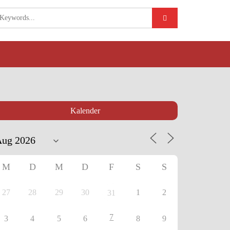
Kalender
M
D
M
D
F
S
S
27
28
29
30
1
2
31
7
3
4
5
6
8
9