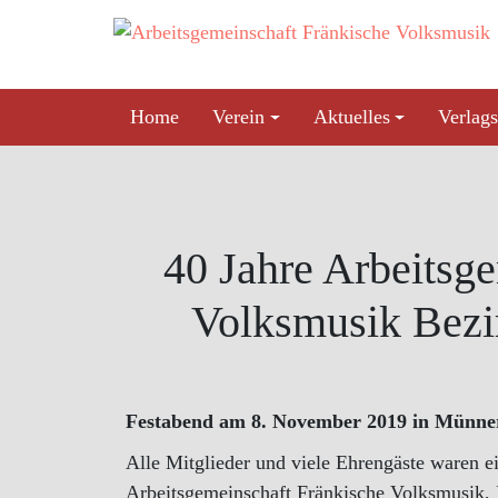
Skip
to
content
Home
Verein
Aktuelles
Verlags
40 Jahre Arbeitsg
Volksmusik Bezir
Festabend am 8. November 2019 in Münner
Alle Mitglieder und viele Ehrengäste waren e
Arbeitsgemeinschaft Fränkische Volksmusik, B