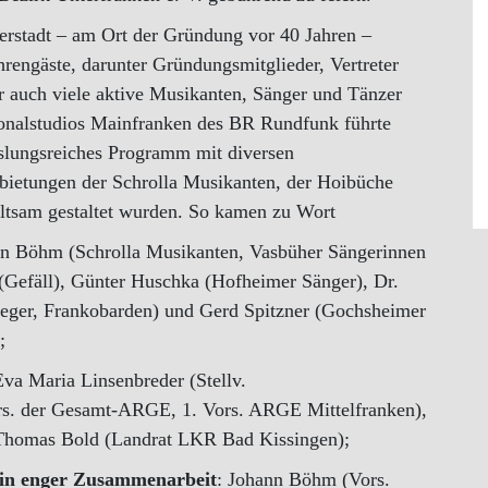
rstadt – am Ort der Gründung vor 40 Jahren –
hrengäste, darunter Gründungsmitglieder, Vertreter
er auch viele aktive Musikanten, Sänger und Tänzer
gionalstudios Mainfranken des BR Rundfunk führte
slungsreiches Programm mit diversen
bietungen der Schrolla Musikanten, der Hoibüche
altsam gestaltet wurden. So kamen zu Wort
n Böhm (Schrolla Musikanten, Vasbüher Sängerinnen
Gefäll), Günter Huschka (Hofheimer Sänger), Dr.
eger, Frankobarden) und Gerd Spitzner (Gochsheimer
;
Eva Maria Linsenbreder (Stellv.
ors. der Gesamt-ARGE, 1. Vors. ARGE Mittelfranken),
 Thomas Bold (Landrat LKR Bad Kissingen);
 in enger Zusammenarbeit
: Johann Böhm (Vors.