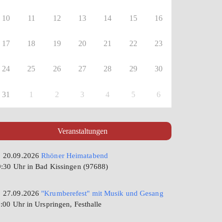
10
11
12
13
14
15
16
17
18
19
20
21
22
23
24
25
26
27
28
29
30
31
1
2
3
4
5
6
Veranstaltungen
20.09.2026
Rhöner Heimatabend
:30 Uhr in Bad Kissingen (97688)
27.09.2026
"Krumberefest" mit Musik und Gesang
:00 Uhr in Urspringen, Festhalle