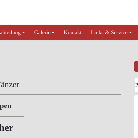
abteilung
Galerie
Kontakt
Links & Service
Tänzer
ppen
her