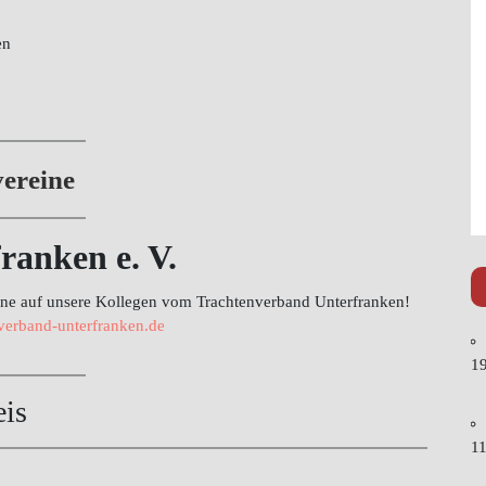
en
ereine
ranken e. V.
rne auf unsere Kollegen vom Trachtenverband Unterfranken!
verband-unterfranken.de
19
eis
11