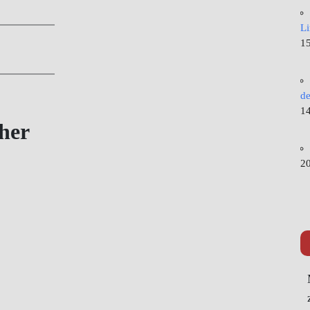
L
15
de
14
her
20