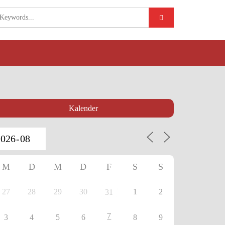
Kalender
M
D
M
D
F
S
S
27
28
29
30
1
2
31
7
3
4
5
6
8
9