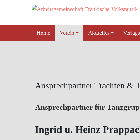
Skip
to
content
Home
Verein
Aktuelles
Verlags
Ansprechpartner Trachten & 
Ansprechpartner für Tanzgru
Ingrid u. Heinz Prappac