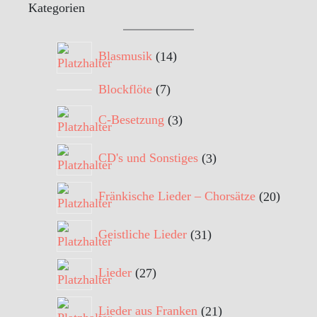
Kategorien
14
Blasmusik
14
Produkte
7
Blockflöte
7
Produkte
3
C-Besetzung
3
Produkte
3
CD's und Sonstiges
3
Produkte
20
Fränkische Lieder – Chorsätze
20
Produkt
31
Geistliche Lieder
31
Produkte
27
Lieder
27
Produkte
21
Lieder aus Franken
21