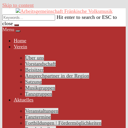
Skip to content
Hit enter to search or ESC to
close
Menu
Home
Verein
Über uns
Vorstandschaft
Beisitzer
Ansprechpartner in der Region
Satzung
Musikgruppen
Tanzgruppen
Aktuelles
Veranstaltungen
Tanztermine
Fortbildungen | Fördermöglichkeiten