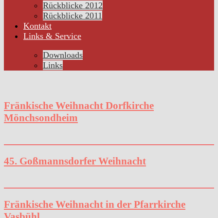
Rückblicke 2012
Rückblicke 2011
Kontakt
Links & Service
Downloads
Links
Fränkische Weihnacht Dorfkirche
Mönchsondheim
45. Goßmannsdorfer Weihnacht
Fränkische Weihnacht in der Pfarrkirche
Vasbühl