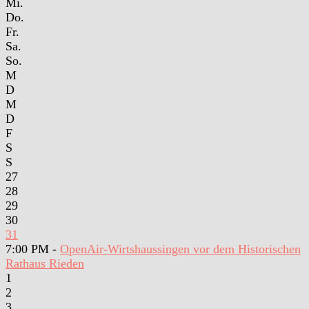
Mi.
Do.
Fr.
Sa.
So.
M
D
M
D
F
S
S
27
28
29
30
31
7:00 PM -
OpenAir-Wirtshaussingen vor dem Historischen
Rathaus Rieden
1
2
3