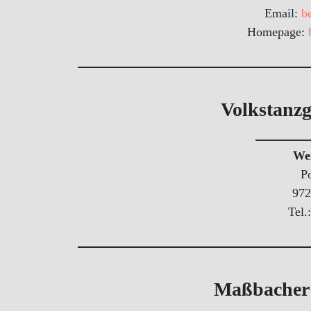
Email:
b
Homepage:
Volkstanz
We
Po
972
Tel.
Maßbacher V