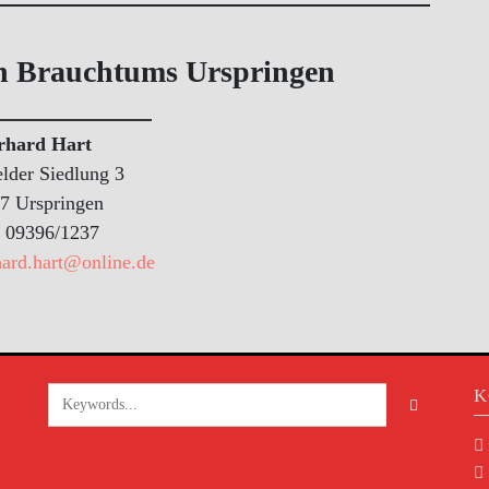
n Brauchtums Urspringen
rhard Hart
lder Siedlung 3
7 Urspringen
: 09396/1237
hard.hart@online.de
K