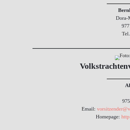
Bern
Dora-M
977
Tel
Volkstrachtenv
Al
975
Email:
vorsitzender@vo
Homepage:
http