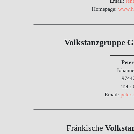
Email:
ren
Homepage:
www.he
Volkstanzgruppe G
Peter
Johanne
9744
Tel.:
Email:
peter.
Fränkische
Volksta