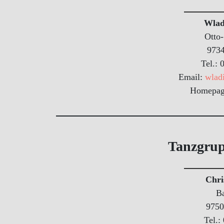
Wlad
Otto-
9734
Tel.:
Email:
wlad
Homepa
Tanzgrup
Chri
B
9750
Tel.: