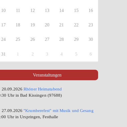
10
11
12
13
14
15
16
17
18
19
20
21
22
23
24
25
26
27
28
29
30
31
1
2
3
4
5
6
Veranstaltungen
20.09.2026
Rhöner Heimatabend
:30 Uhr in Bad Kissingen (97688)
27.09.2026
"Krumberefest" mit Musik und Gesang
:00 Uhr in Urspringen, Festhalle