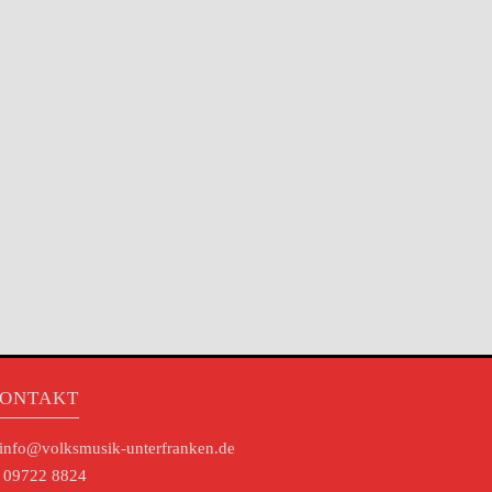
ONTAKT
info@volksmusik-unterfranken.de
09722 8824