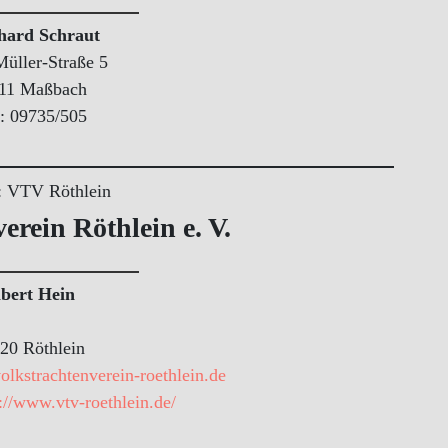
hard Schraut
üller-Straße 5
11 Maßbach
.: 09735/505
erein Röthlein e. V.
bert Hein
20 Röthlein
lkstrachtenverein-roethlein.de
://www.vtv-roethlein.de/