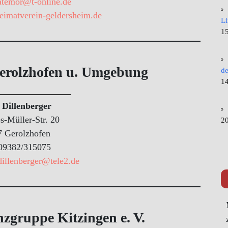
atemor@t-online.de
imatverein-geldersheim.de
L
15
erolzhofen u. Umgebung
de
14
 Dillenberger
s-Müller-Str. 20
20
7 Gerolzhofen
 09382/315075
dillenberger@tele2.de
nzgruppe Kitzingen e. V.