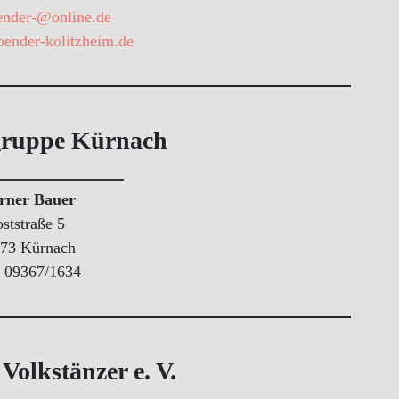
ender-@online.de
bender-kolitzheim.de
gruppe Kürnach
rner Bauer
ststraße 5
73 Kürnach
: 09367/1634
olkstänzer e. V.