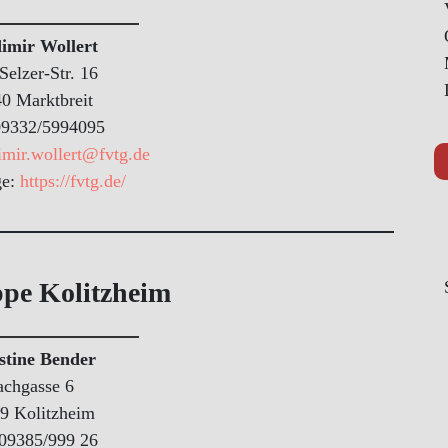
imir Wollert
Selzer-Str. 16
0 Marktbreit
 09332/5994095
imir.wollert@fvtg.de
ge:
https://fvtg.de/
pe Kolitzheim
stine Bender
achgasse 6
9 Kolitzheim
 09385/999 26