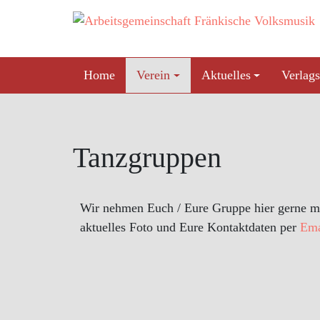
Skip
to
content
Home
Verein
Aktuelles
Verlags
Tanzgruppen
Wir nehmen Euch / Eure Gruppe hier gerne mit 
aktuelles Foto und Eure Kontaktdaten per
Ema