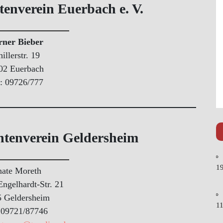
enverein Euerbach e. V.
ner Bieber
illerstr. 19
02 Euerbach
.: 09726/777
htenverein Geldersheim
19
ate Moreth
Engelhardt-Str. 21
 Geldersheim
11
: 09721/87746