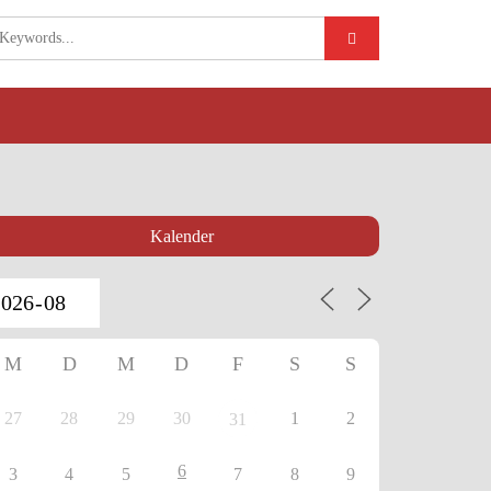
Kalender
M
D
M
D
F
S
S
27
28
29
30
1
2
31
6
3
4
5
7
8
9