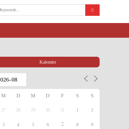
Kalender
M
D
M
D
F
S
S
27
28
29
30
1
2
31
7
3
4
5
6
8
9