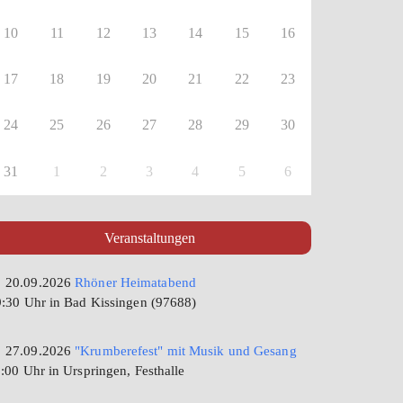
10
11
12
13
14
15
16
17
18
19
20
21
22
23
24
25
26
27
28
29
30
31
1
2
3
4
5
6
Veranstaltungen
20.09.2026
Rhöner Heimatabend
:30 Uhr in Bad Kissingen (97688)
27.09.2026
"Krumberefest" mit Musik und Gesang
:00 Uhr in Urspringen, Festhalle