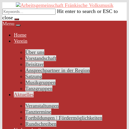
Skip
to
Hit enter to search or ESC to
content
close
Menu
Home
Verein
Über uns
Vorstandschaft
Beisitzer
Ansprechpartner in der Region
Satzung
Musikgruppen
Tanzgruppen
Aktuelles
Veranstaltungen
Tanztermine
Fortbildungen | Fördermöglichkeiten
Rundschreiben