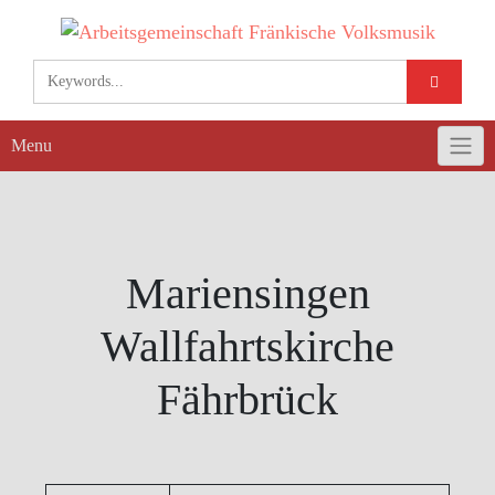
Skip
to
content
Menu
Mariensingen
Wallfahrtskirche
Fährbrück