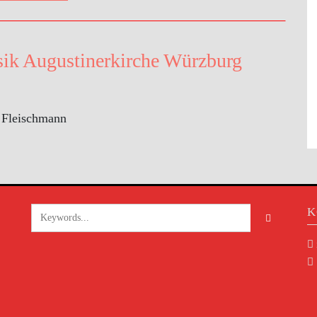
ik Augustinerkirche Würzburg
d Fleischmann
K