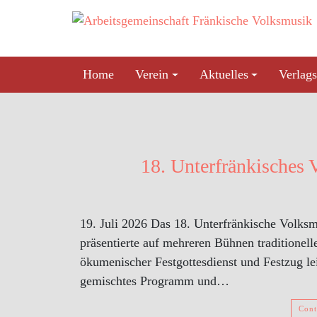
Skip
to
content
Home
Verein
Aktuelles
Verlags
18. Unterfränkisches 
19. Juli 2026 Das 18. Unterfränkische Volksm
präsentierte auf mehreren Bühnen traditione
ökumenischer Festgottesdienst und Festzug le
gemischtes Programm und…
Cont