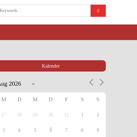
Kalender
M
D
M
D
F
S
S
27
28
29
30
1
2
31
6
3
4
5
7
8
9