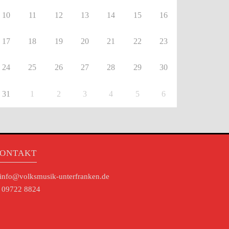
10
11
12
13
14
15
16
17
18
19
20
21
22
23
24
25
26
27
28
29
30
31
1
2
3
4
5
6
ONTAKT
info@volksmusik-unterfranken.de
09722 8824