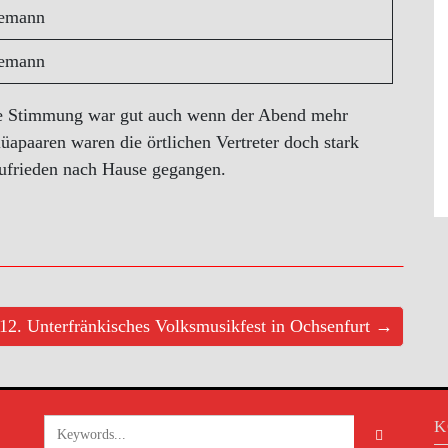
semann
semann
Die Stimmung war gut auch wenn der Abend mehr
üapaaren waren die örtlichen Vertreter doch stark
 zufrieden nach Hause gegangen.
12. Unterfränkisches Volksmusikfest in Ochsenfurt →
K