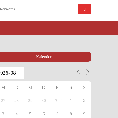
Kalender
M
D
M
D
F
S
S
27
28
29
30
1
2
31
7
3
4
5
6
8
9