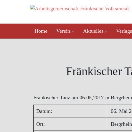
Skip
to
content
Home
Verein
Aktuelles
Verlags
Fränkischer T
Fränkischer Tanz am 06.05,2017 in Bergrhein
Datum:
06. Mai 
Ort:
Bergrhein