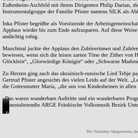
Eußenheim-Aschfeld mit ihrem Dirigenten Philip Darian, di
Instrumentalgruppe der Familie Pfister namens SILK als Ab
Inka Pfister begrüßte als Vorsitzende der Arbeitsgemeinsc
Applaus wieder bis zum Ende aufzusparen. Auf diese Weise
andächtig ruhig.
Manchmal juckte der Applaus den Zuhörerinnen und Zuhörer
bewiesen, wenn sich die leisen zarten Töne der Zither vo
Glöcklein“, „Glorwürdige Königin“ oder „Schwarze Madonn
Zu Herzen ging auch das ukrainisch-russische Lied Tebje paj
Gertrud Pfister angesichts des vielen Leids auf der Welt. „
die Gottesmutter Maria, „die uns von Kindesbeinen in allen 
„Das waren wunderbare Auftritte und ein wunderbares Prog
veranstaltetendie ARGE Fränkische Volksmusik Bezirk Unt
Foto
Foto
Foto
Foto
Foto
Foto
1
2
3
4
5
6
Die Vasbühler Sängerinnen, di