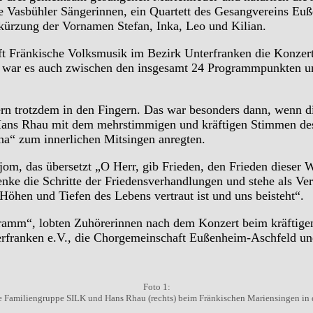
e Vasbühler Sängerinnen, ein Quartett des Gesangvereins Eu
kürzung der Vornamen Stefan, Inka, Leo und Kilian.
haft Fränkische Volksmusik im Bezirk Unterfranken die Konze
 war es auch zwischen den insgesamt 24 Programmpunkten und
n trotzdem in den Fingern. Das war besonders dann, wenn d
n Hans Rhau mit dem mehrstimmigen und kräftigen Stimmen d
a“ zum innerlichen Mitsingen anregten.
om, das übersetzt „O Herr, gib Frieden, den Frieden dieser W
Lenke die Schritte der Friedensverhandlungen und stehe als Ve
Höhen und Tiefen des Lebens vertraut ist und uns beisteht“.
ramm“, lobten Zuhörerinnen nach dem Konzert beim kräftige
erfranken e.V., die Chorgemeinschaft Eußenheim-Aschfeld u
Foto 1:
e Familiengruppe SILK und Hans Rhau (rechts) beim Fränkischen Mariensingen in d