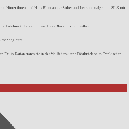
it. Hinter ihnen sind Hans Rhau an der Zither und Instrumentalgruppe SILK mit
rche Fährbrück ebenso mit wie Hans Rhau an seiner Zither.
ther begleitet.
hilip Darian traten sie in der Wallfahrtskirche Fährbrück beim Fränkischen