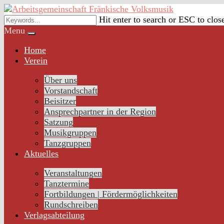
Skip
to
Hit enter to search or ESC to clos
content
Menu
Home
Verein
Über uns
Vorstandschaft
Beisitzer
Ansprechpartner in der Region
Satzung
Musikgruppen
Tanzgruppen
Aktuelles
Veranstaltungen
Tanztermine
Fortbildungen | Fördermöglichkeiten
Rundschreiben
Verlagsabteilung