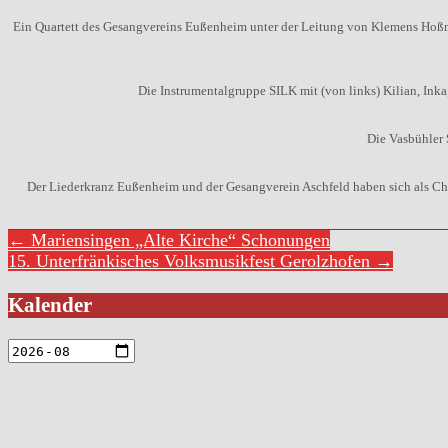
Ein Quartett des Gesangvereins Eußenheim unter der Leitung von Klemens Hoßma
Die Instrumentalgruppe SILK mit (von links) Kilian, Inka
Die Vasbühler 
Der Liederkranz Eußenheim und der Gesangverein Aschfeld haben sich als Ch
← Mariensingen „Alte Kirche“ Schonungen
15. Unterfränkisches Volksmusikfest Gerolzhofen →
Kalender