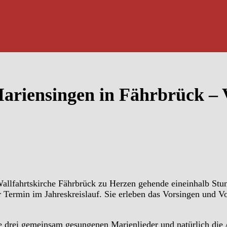
Mariensingen in Fährbrück – 
 Wallfahrtskirche Fährbrück zu Herzen gehende eineinhalb St
er Termin im Jahreskreislauf. Sie erleben das Vorsingen und 
ie drei gemeinsam gesungenen Marienlieder und natürlich die