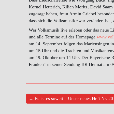
Dass Liedschaffende wie Wolfgang Buck, Ing
Kornel Hetterich, Kilian Moritz, David Saam
zugesagt haben, freut Armin Griebel besonde
dass sich die Volksmusik zwar verändert hat, 
Wer Volksmusik live erleben oder das neue Li
und alle Termine auf der Homepage
www.volk
am 14. September folgen das Mariensingen in
um 15 Uhr und die Trachten und Musikantenw
am 19. Oktober um 14 Uhr. Der Bayerische Ru
Franken“ in seiner Sendung BR Heimat am 0
← Es ist es soweit – Unser neues Heft Nr. 20 