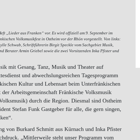
eft „Lieder aus Franken“ vor. Es wird offiziell am 9. September im
ischen Volksmusikfest in Ostheim vor der Rhön vorgestellt. Von links:
bylle Schwab, Schriftführerin Birgit Speckle vom Sachgebiet Musik,
nd Berater Armin Griebel sowie die zwei Vorsitzenden Inka Pfister und
usik mit Gesang, Tanz, Musik und Theater auf
ttesdienst und abwechslungsreichen Tagesprogramm
nkischen Kultur und Lebensart beim Unterfränkischen
t der Arbeitsgemeinschaft Fränkische Volksmusik
Volksmusik) durch die Region. Diesmal sind Ostheim
dent Stefan Funk Gastgeber für alle, die gern singen,
nken“.
ng von Burkard Schmitt aus Kürnach und Inka Pfister
chdruck. „Mittlerweile steht unser Programm vom