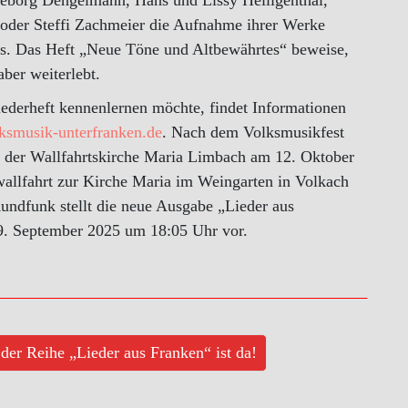
eborg Dengelmann, Hans und Lissy Heiligenthal,
 oder Steffi Zachmeier die Aufnahme ihrer Werke
rs. Das Heft „Neue Töne und Altbewährtes“ beweise,
aber weiterlebt.
ederheft kennenlernen möchte, findet Informationen
smusik-unterfranken.de
. Nach dem Volksmusikfest
 der Wallfahrtskirche Maria Limbach am 12. Oktober
allfahrt zur Kirche Maria im Weingarten in Volkach
ndfunk stellt die neue Ausgabe „Lieder aus
9. September 2025 um 18:05 Uhr vor.
der Reihe „Lieder aus Franken“ ist da!