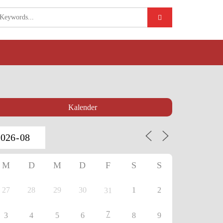
Kalender
M
D
M
D
F
S
S
27
28
29
30
1
2
31
7
3
4
5
6
8
9