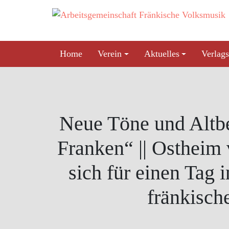
Skip
to
content
Home
Verein
Aktuelles
Verlags
Neue Töne und Altbe
Franken“ || Ostheim
sich für einen Tag 
fränkisch