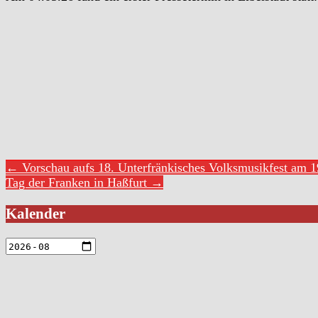
← Vorschau aufs 18. Unterfränkisches Volksmusikfest am 19
Tag der Franken in Haßfurt →
Kalender