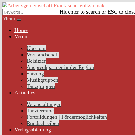
Skip
to
Hit enter to search or ESC to clos
content
Menu
Home
Verein
Über uns
Vorstandschaft
Beisitzer
Ansprechpartner in der Region
Satzung
Musikgruppen
Tanzgruppen
Aktuelles
Veranstaltungen
Tanztermine
Fortbildungen | Fördermöglichkeiten
Rundschreiben
Verlagsabteilung