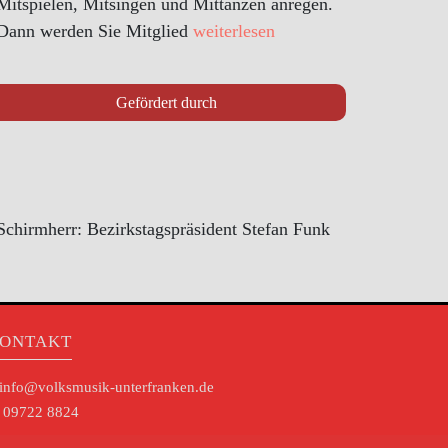
Mitspielen, Mitsingen und Mittanzen anregen.
Dann werden Sie Mitglied
weiterlesen
Gefördert durch
Schirmherr: Bezirkstagspräsident Stefan Funk
ONTAKT
info@volksmusik-unterfranken.de
09722 8824