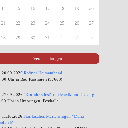
14
15
16
17
18
19
20
21
22
23
24
25
26
27
28
29
30
31
1
2
3
Veranstaltungen
20.09.2026
Rhöner Heimatabend
:30 Uhr in Bad Kissingen (97688)
27.09.2026
"Krumberefest" mit Musik und Gesang
:00 Uhr in Urspringen, Festhalle
11.10.2026
Fränkisches Mariensingen "Maria
imbach"