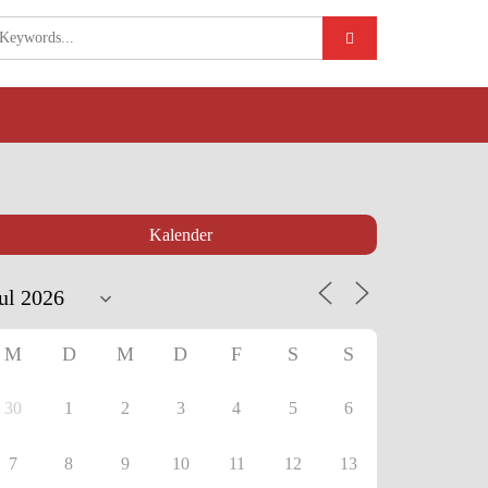
Kalender
M
D
M
D
F
S
S
30
1
2
3
4
5
6
7
8
9
10
11
12
13