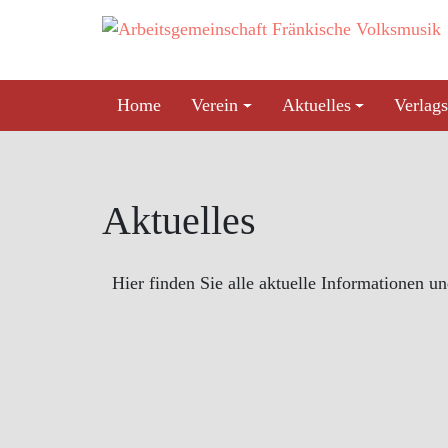
Skip
to
content
Home
Verein
Aktuelles
Verlags
Aktuelles
Hier finden Sie alle aktuelle Informationen u