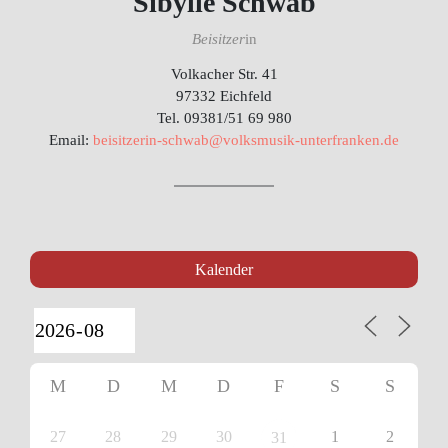
Sibylle Schwab
Beisitzer
in
Volkacher Str. 41
97332 Eichfeld
Tel. 09381/51 69 980
Email:
beisitzerin-schwab@volksmusik-unterfranken.de
Kalender
M
D
M
D
F
S
S
27
28
29
30
1
2
31