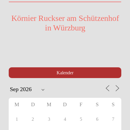
Körnier Ruckser am Schützenhof
in Würzburg
Kalender
M
D
M
D
F
S
S
1
2
3
4
5
6
7