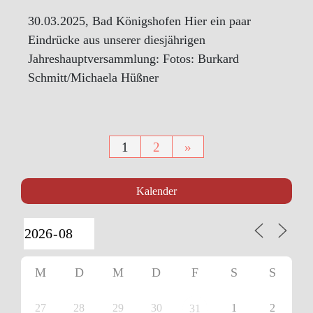
30.03.2025, Bad Königshofen Hier ein paar
Eindrücke aus unserer diesjährigen
Jahreshauptversammlung: Fotos: Burkard
Schmitt/Michaela Hüßner
Seitennummerierung
1
2
»
der
Kalender
Beiträge
M
D
M
D
F
S
S
27
28
29
30
1
2
31