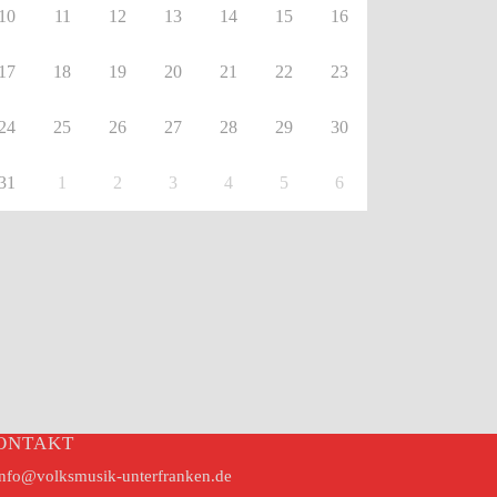
10
11
12
13
14
15
16
17
18
19
20
21
22
23
24
25
26
27
28
29
30
31
1
2
3
4
5
6
ONTAKT
nfo@volksmusik-unterfranken.de