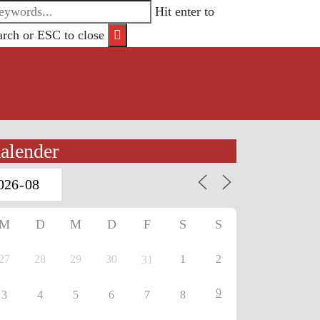
Hit enter to
arch or ESC to close
alender
M
D
M
D
F
S
S
27
28
29
30
1
2
31
9
3
4
5
6
7
8