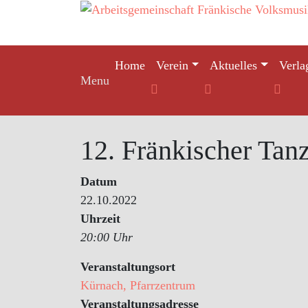
Skip
to
content
Home
Verein
Aktuelles
Verla
Menu
12. Fränkischer Tan
Datum
22.10.2022
Uhrzeit
20:00 Uhr
Veranstaltungsort
Kürnach, Pfarrzentrum
Veranstaltungsadresse