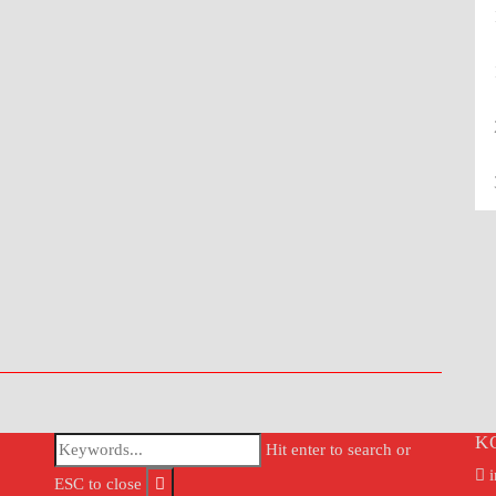
K
Hit enter to search or
i
ESC to close