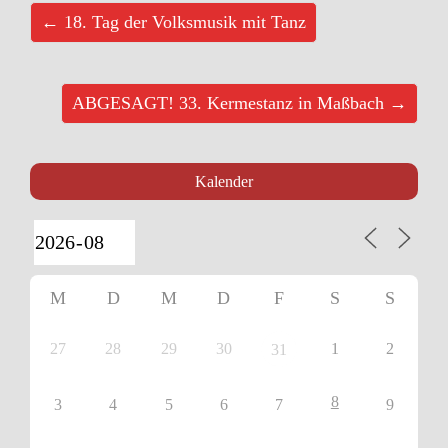
← 18. Tag der Volksmusik mit Tanz
ABGESAGT! 33. Kermestanz in Maßbach →
Kalender
M
D
M
D
F
S
S
27
28
29
30
1
2
31
8
3
4
5
6
7
9