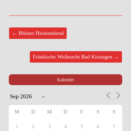
← Rhöner Heimatabend
Fränkische Weihnacht Bad Kissingen →
Kalender
M
D
M
D
F
S
S
1
2
3
4
5
6
7