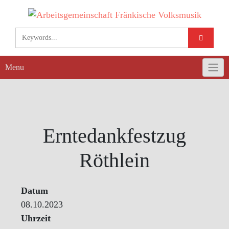
Skip
to
content
Menu
Erntedankfestzug
Röthlein
Datum
08.10.2023
Uhrzeit