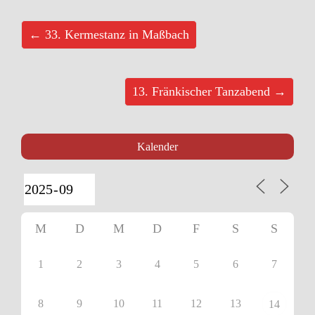
← 33. Kermestanz in Maßbach
13. Fränkischer Tanzabend →
Kalender
M
D
M
D
F
S
S
1
2
3
4
5
6
7
8
9
10
11
12
13
14