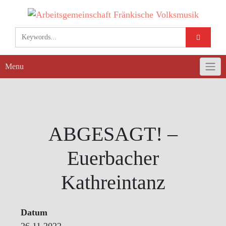
Skip
to
content
Menu
ABGESAGT! –
Euerbacher
Kathreintanz
Datum
26.11.2022