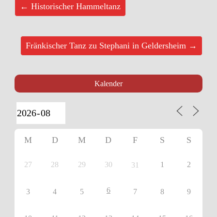
← Historischer Hammeltanz
Fränkischer Tanz zu Stephani in Geldersheim →
Kalender
M
D
M
D
F
S
S
27
28
29
30
1
2
31
6
3
4
5
7
8
9