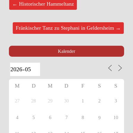
← Historischer Hammeltanz
Fränkischer Tanz zu Stephani in Geldersheim →
Kalender
M
D
M
D
F
S
S
27
28
29
30
1
2
3
4
5
6
7
8
10
9