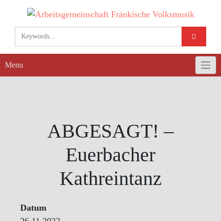
Skip
to
content
Menu
ABGESAGT! –
Euerbacher
Kathreintanz
Datum
26.11.2022