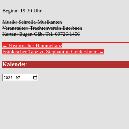
Beginn: 19.30 Uhr
Musik: Schrolla-Musikanten
Veranstalter: Trachtenverein Euerbach
Karten: Eugen Gäb, Tel. 09726/1456
← Historischer Hammeltanz
Fränkischer Tanz zu Stephani in Geldersheim →
Kalender