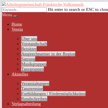
Skip
to
Hit enter to search or ESC to clos
content
Menu
Home
Verein
Über uns
Vorstandschaft
Beisitzer
Ansprechpartner in der Region
Satzung
Musikgruppen
Tanzgruppen
Aktuelles
Veranstaltungen
Tanztermine
Fortbildungen | Fördermöglichkeiten
Rundschreiben
Verlagsabteilung