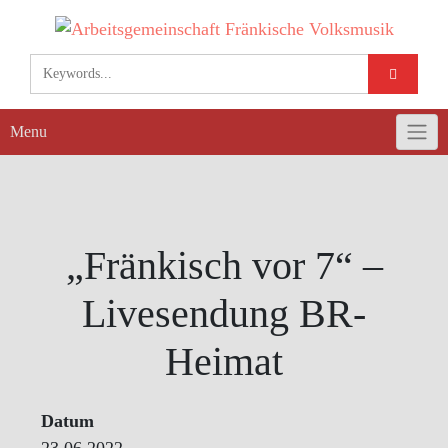
Skip
to
content
Menu
„Fränkisch vor 7“ –
Livesendung BR-
Heimat
Datum
23.06.2022