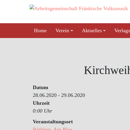
Skip
to
content
Home
Verein
Aktuelles
Verlags
Kirchwei
Datum
28.06.2020 - 29.06.2020
Uhrzeit
0:00 Uhr
Veranstaltungsort
Röthlein, Am Plan