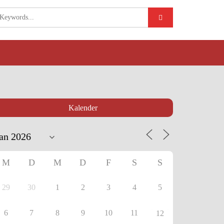
Kalender
M
D
M
D
F
S
S
29
30
1
2
3
4
5
6
7
8
9
10
11
12