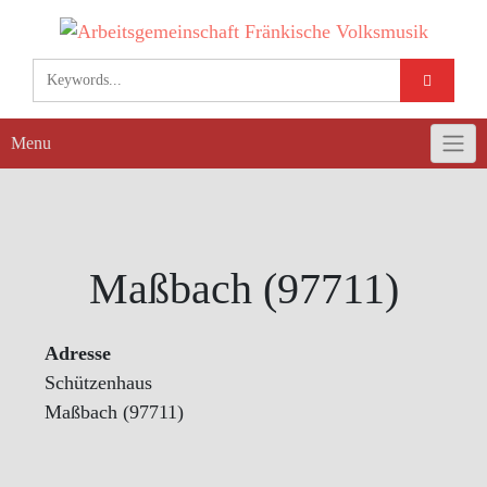
Skip
to
content
Menu
Maßbach (97711)
Adresse
Schützenhaus
Maßbach (97711)