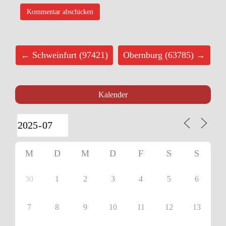
← Schweinfurt (97421)
Obernburg (63785) →
Kalender
M
D
M
D
F
S
S
30
1
2
3
4
5
6
7
8
9
10
11
12
13