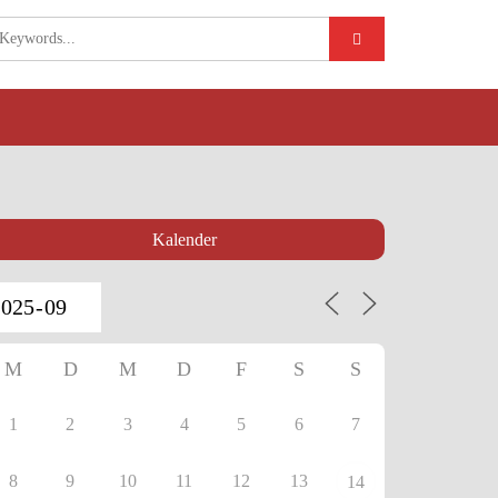
Kalender
M
D
M
D
F
S
S
1
2
3
4
5
6
7
8
9
10
11
12
13
14