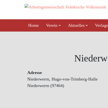
Skip
to
content
Home
Verein
Aktuelles
Verlags
Niederw
Adresse
Niederwerrn, Hugo-von-Trimberg-Halle
Niederwerrn (97464)