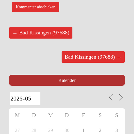
← Bad Kissingen (97688)
Bad Kissingen (97688) →
Kalender
M
D
M
D
F
S
S
27
28
29
30
1
2
3