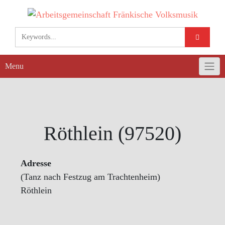
Skip
to
content
Menu
Röthlein (97520)
Adresse
(Tanz nach Festzug am Trachtenheim)
Röthlein