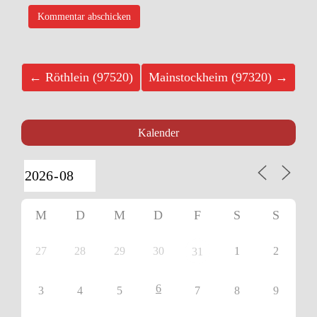
← Röthlein (97520)
Mainstockheim (97320) →
Kalender
M
D
M
D
F
S
S
27
28
29
30
1
2
31
6
3
4
5
7
8
9