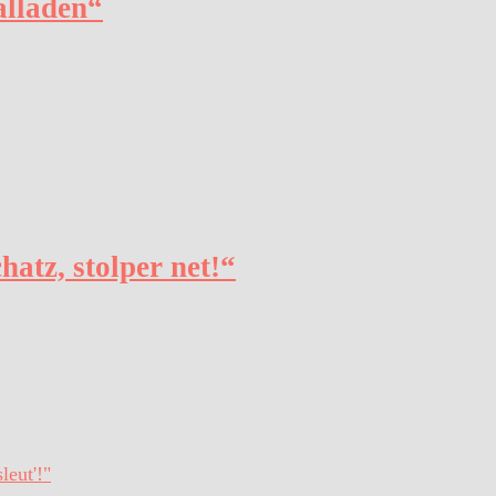
alladen“
hatz, stolper net!“