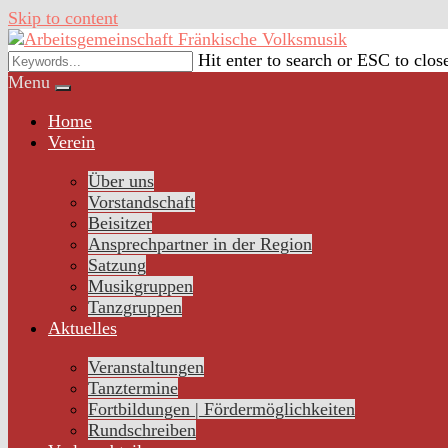
Skip to content
Hit enter to search or ESC to clos
Menu
Home
Verein
Über uns
Vorstandschaft
Beisitzer
Ansprechpartner in der Region
Satzung
Musikgruppen
Tanzgruppen
Aktuelles
Veranstaltungen
Tanztermine
Fortbildungen | Fördermöglichkeiten
Rundschreiben