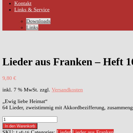
Kontakt
Links & Service
Downloads
Links
Lieder aus Franken – Heft 1
9,80
€
inkl. 7 % MwSt.
zzgl.
Versandkosten
„Ewig liebe Heimat“
64 Lieder, zweistimmig mit Akkordbezifferung, zusammeng
Lieder
aus
In den Warenkorb
Franken
SKU:
Categories:
Lieder
Lieder aus Franken
LaF-16