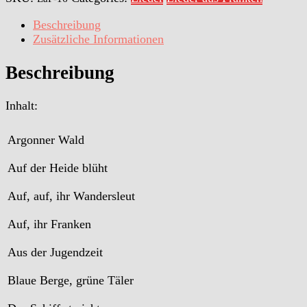
-
Heft
Beschreibung
16:
Zusätzliche Informationen
"Ewig
liebe
Beschreibung
Heimat"
Menge
Inhalt:
Argonner Wald
Auf der Heide blüht
Auf, auf, ihr Wandersleut
Auf, ihr Franken
Aus der Jugendzeit
Blaue Berge, grüne Täler