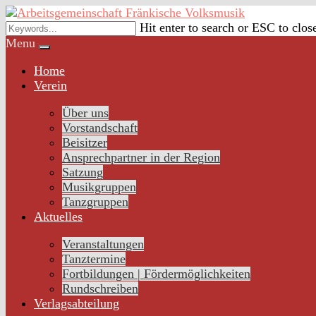
Skip
to
Hit enter to search or ESC to clos
content
Menu
Home
Verein
Über uns
Vorstandschaft
Beisitzer
Ansprechpartner in der Region
Satzung
Musikgruppen
Tanzgruppen
Aktuelles
Veranstaltungen
Tanztermine
Fortbildungen | Fördermöglichkeiten
Rundschreiben
Verlagsabteilung