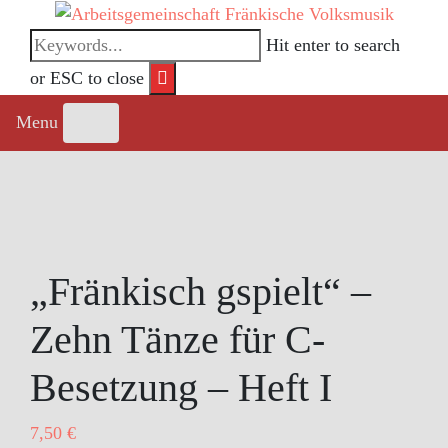
Skip
to
Hit enter to search
content
or ESC to close
Menu
„Fränkisch gspielt“ –
Zehn Tänze für C-
Besetzung – Heft I
7,50
€