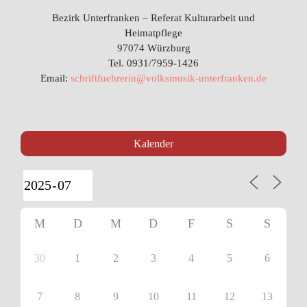
Bezirk Unterfranken – Referat Kulturarbeit und
Heimatpflege
97074 Würzburg
Tel. 0931/7959-1426
Email:
schriftfuehrerin@volksmusik-unterfranken.de
Kalender
M
D
M
D
F
S
S
30
1
2
3
4
5
6
7
8
9
10
11
12
13