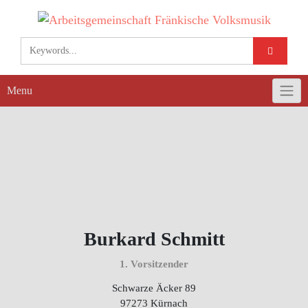
Skip
to
content
Menu
Burkard Schmitt
1. Vorsitzender
Schwarze Äcker 89
97273 Kürnach