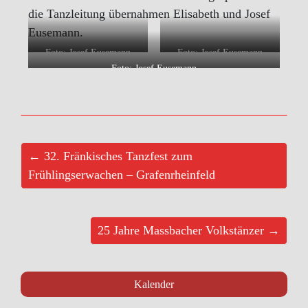
die Tanzleitung übernahmen Elisabeth und Josef
Eusemann.
Foto: Josef Eusemann
Foto: Josef Eusemann
Foto: Josef Eusemann
← 32. Fränkisches Tanzfest zum
Frühlingserwachen – Grafenrheinfeld
25 Jahre Massbacher Volkstänzer →
Kalender