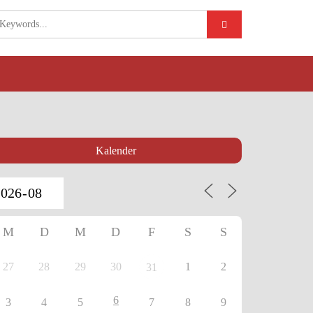
Kalender
M
D
M
D
F
S
S
27
28
29
30
1
2
31
6
3
4
5
7
8
9