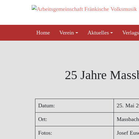
Skip
to
content
Home
Verein
Aktuelles
Verlags
25 Jahre Mass
Datum:
25. Mai 
Ort:
Massbach
Fotos:
Josef Eu