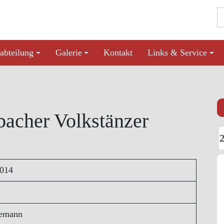
abteilung
Galerie
Kontakt
Links & Service
bacher Volkstänzer
2014
semann