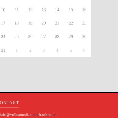
10
11
12
13
14
15
16
17
18
19
20
21
22
23
24
25
26
27
28
29
30
31
1
2
3
4
5
6
ONTAKT
info@volksmusik-unterfranken.de