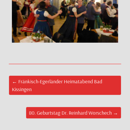
← Fränkisch-Egerländer Heimatabend Bad
Kissingen
80. Geburtstag Dr. Reinhard Worschech →