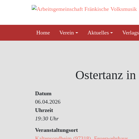
Skip
to
content
Home
Verein
Aktuelles
Verlags
Ostertanz i
Datum
06.04.2026
Uhrzeit
19:30 Uhr
Veranstaltungsort
Kaltensondheim (97318), Feuerwehrhaus