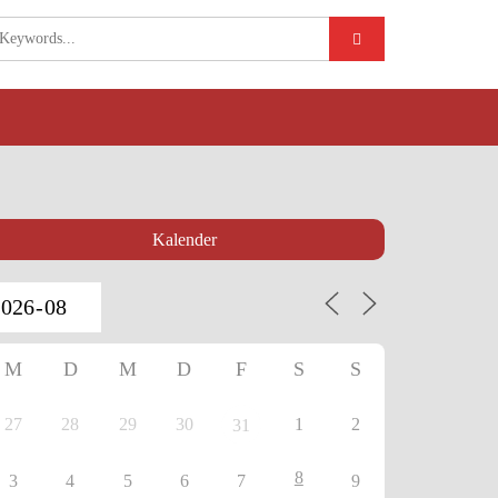
Kalender
M
D
M
D
F
S
S
27
28
29
30
1
2
31
8
3
4
5
6
7
9