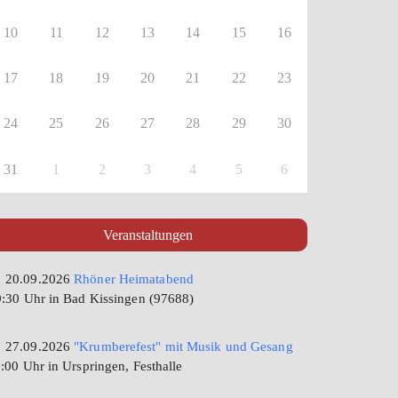
10
11
12
13
14
15
16
17
18
19
20
21
22
23
24
25
26
27
28
29
30
31
1
2
3
4
5
6
Veranstaltungen
20.09.2026
Rhöner Heimatabend
:30 Uhr in Bad Kissingen (97688)
27.09.2026
"Krumberefest" mit Musik und Gesang
:00 Uhr in Urspringen, Festhalle