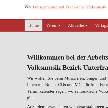
Skip
to
content
Home
Verein
Aktuelles
Verlags
Willkommen bei der Arbeit
Volksmusik Bezirk Unterfra
Wir wollen Sie beim Musizieren, Singen und 
Ihnen mit Noten, CDs und MCs für fränkisch
Terminkalender sagen, wo es fränkische Vol
gibt.
Außerdem organisieren wir Veranstaltungen w