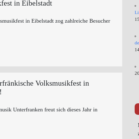
fest in Eibelstadt
L
15
smusikfest in Eibelstadt zog zahlreiche Besucher
de
14
20
erfränkische Volksmusikfest in
!
sik Unterfranken freut sich dieses Jahr in