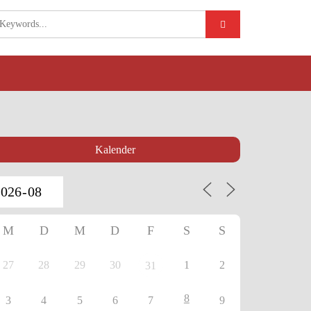
Kalender
M
D
M
D
F
S
S
27
28
29
30
1
2
31
8
3
4
5
6
7
9