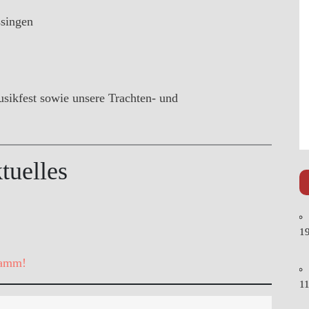
ssingen
usikfest sowie unsere Trachten- und
tuelles
19
ramm!
11