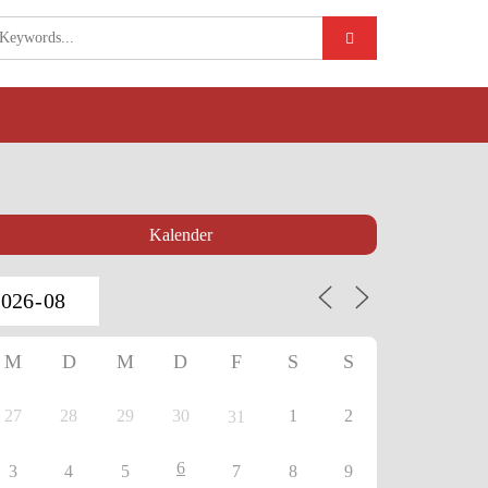
Kalender
M
D
M
D
F
S
S
27
28
29
30
1
2
31
6
3
4
5
7
8
9