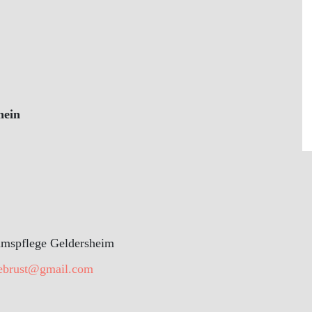
hein
tumspflege Geldersheim
iebrust@gmail.com