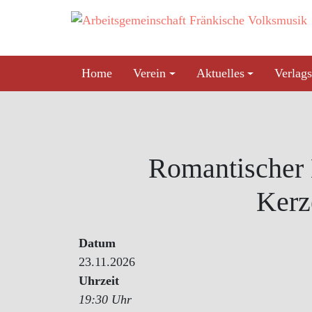
Skip
to
content
Home
Verein
Aktuelles
Verlags
Romantischer 
Kerz
Datum
23.11.2026
Uhrzeit
19:30 Uhr