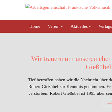
Skip
to
content
Home
Verein
Aktuelles
Verlags
Wir trauern um unseren ehem
Gießübel
Tief betroffen haben wir die Nachricht über 
Robert Gießübel zur Kenntnis genommen. Er i
verstorben. Robert Gießübel ist 1993 über s
Cont