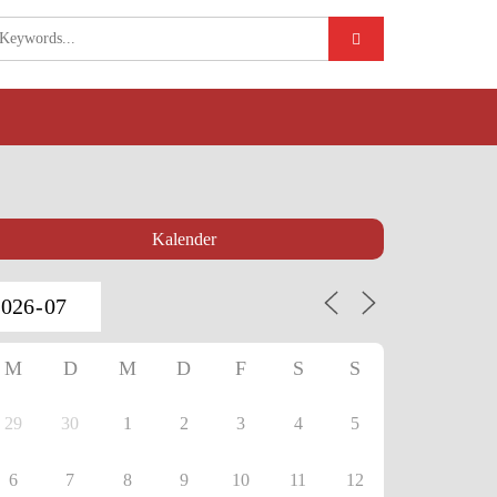
Kalender
M
D
M
D
F
S
S
29
30
1
2
3
4
5
6
7
8
9
10
11
12