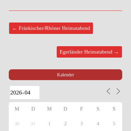
← Fränkischer/Rhöner Heimatabend
Egerländer Heimatabend →
Kalender
M
D
M
D
F
S
S
30
31
1
2
3
4
5