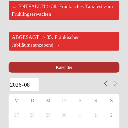
← ENTFÄLLT! > 38. Fränkisches Tanzfest zum
Frühlingserwachen
ABGESAGT! > 35. Fränkischer
Jubiläumstanzabend →
Kalender
M
D
M
D
F
S
S
27
28
29
30
1
2
31