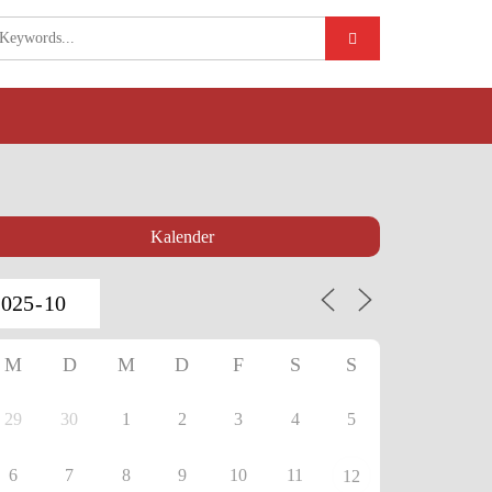
Kalender
M
D
M
D
F
S
S
29
30
1
2
3
4
5
6
7
8
9
10
11
12