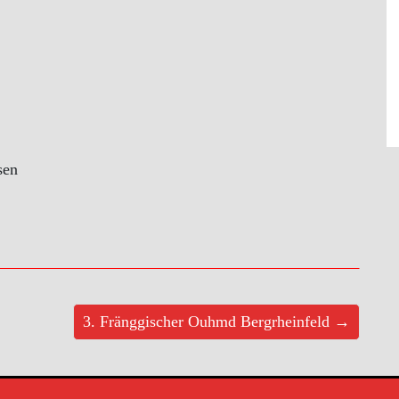
sen
3. Fränggischer Ouhmd Bergrheinfeld →