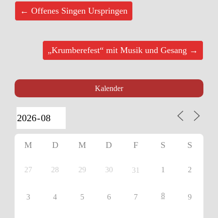
← Offenes Singen Urspringen
„Krumberefest“ mit Musik und Gesang →
Kalender
M
D
M
D
F
S
S
27
28
29
30
1
2
31
8
3
4
5
6
7
9