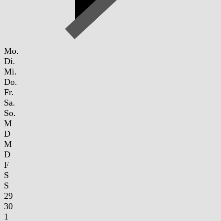
Mo.
Di.
Mi.
Do.
Fr.
Sa.
So.
M
D
M
D
F
S
S
29
30
1