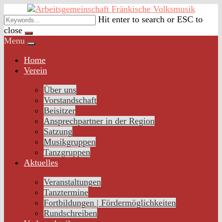
Skip
to
Hit enter to search or ESC to
content
close
Menu
Home
Verein
Über uns
Vorstandschaft
Beisitzer
Ansprechpartner in der Region
Satzung
Musikgruppen
Tanzgruppen
Aktuelles
Veranstaltungen
Tanztermine
Fortbildungen | Fördermöglichkeiten
Rundschreiben