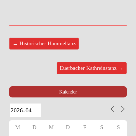
← Historischer Hammeltanz
Euerbacher Kathreinstanz →
Kalender
M
D
M
D
F
S
S