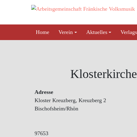
Skip
to
content
Home
Verein
Aktuelles
Verlags
Klosterkirch
Adresse
Kloster Kreuzberg, Kreuzberg 2
Bischofsheim/Rhön
97653