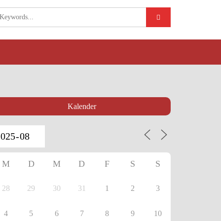
Kalender
M
D
M
D
F
S
S
28
29
30
31
1
2
3
4
5
6
7
8
9
10