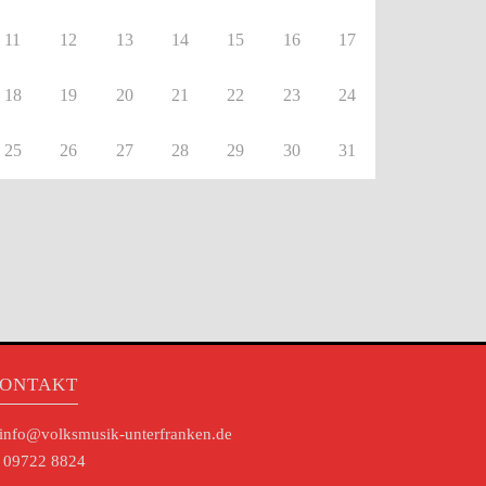
11
12
13
14
15
16
17
18
19
20
21
22
23
24
25
26
27
28
29
30
31
ONTAKT
info@volksmusik-unterfranken.de
09722 8824