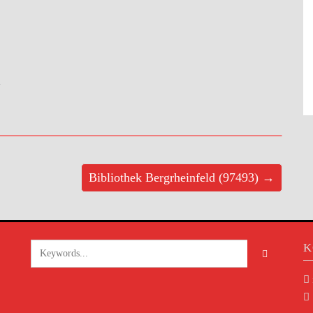
>
Bibliothek Bergrheinfeld (97493) →
K