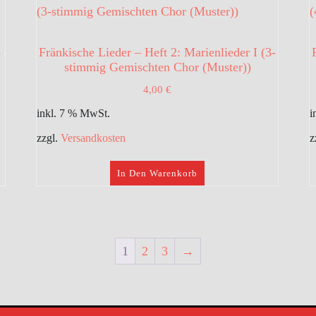
3
Fränkische Lieder – Heft 2: Marienlieder I (3-
stimmig Gemischten Chor (Muster))
4,00
€
inkl. 7 % MwSt.
i
zzgl.
Versandkosten
z
In Den Warenkorb
1
2
3
→