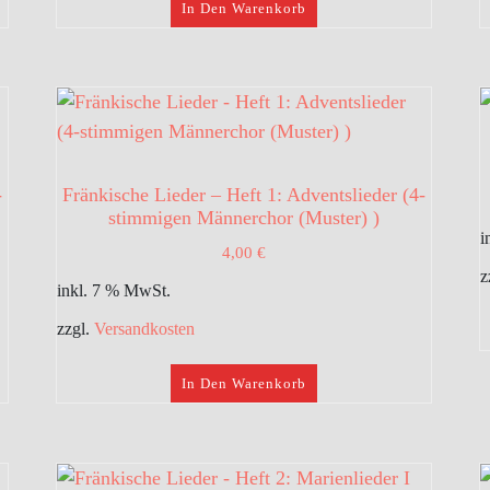
In Den Warenkorb
-
Fränkische Lieder – Heft 1: Adventslieder (4-
stimmigen Männerchor (Muster) )
i
4,00
€
z
inkl. 7 % MwSt.
zzgl.
Versandkosten
In Den Warenkorb