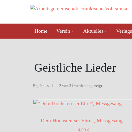
Skip
to
content
Home
Verein
Aktuelles
Verlags
Geistliche Lieder
Ergebnisse 1 – 12 von 31 werden angezeigt
„Dem Höchsten sei Ehre“, Messgesang …
4,00
€